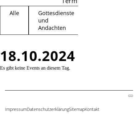
Termine filtern
Alle
Gottesdienste
Kinder /
und
Jugendliche
Andachten
18.10.2024
Es gibt keine Events an diesem Tag.
Impressum
Datenschutzerklärung
Sitemap
Kontakt
Navigation
überspringen