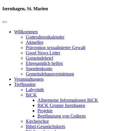
Isernhagen, St. Marien
Willkommen
Gottesdienstkalender
Aktuelles
Prävention sexualisierter Gewalt
Good News Letter
Gemeindebrief
Ehrenamtlich helfen
Spendenkonto
Gemeindehausvermietung
Veranstaltungen
Treffpunkte
Labyrinth
BiCK
Allgemeine Informationen BiCK
BiCK Gruppe Isernhagen
Projekte
Bepflanzung von Gräbern
Kirchenchor
Bibel-Gesprächskreis