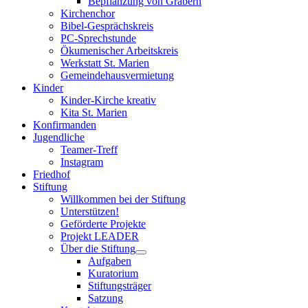
Bepflanzung von Gräbern
Kirchenchor
Bibel-Gesprächskreis
PC-Sprechstunde
Ökumenischer Arbeitskreis
Werkstatt St. Marien
Gemeindehausvermietung
Kinder
Kinder-Kirche kreativ
Kita St. Marien
Konfirmanden
Jugendliche
Teamer-Treff
Instagram
Friedhof
Stiftung
Willkommen bei der Stiftung
Unterstützen!
Geförderte Projekte
Projekt LEADER
Über die Stiftung
Aufgaben
Kuratorium
Stiftungsträger
Satzung