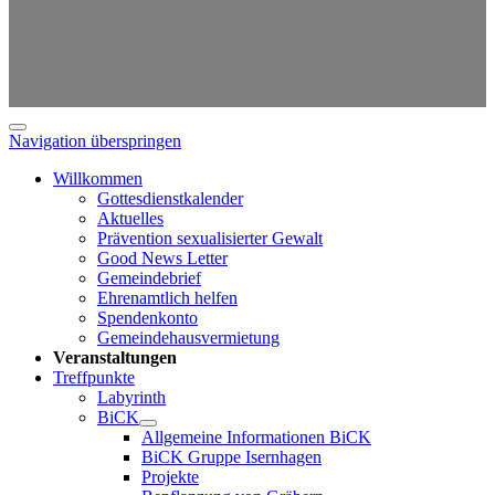
Navigation überspringen
Willkommen
Gottesdienstkalender
Aktuelles
Prävention sexualisierter Gewalt
Good News Letter
Gemeindebrief
Ehrenamtlich helfen
Spendenkonto
Gemeindehausvermietung
Veranstaltungen
Treffpunkte
Labyrinth
BiCK
Allgemeine Informationen BiCK
BiCK Gruppe Isernhagen
Projekte