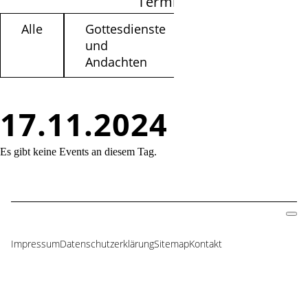
Termine filtern
Alle
Gottesdienste
Kinder /
und
Jugendliche
Andachten
17.11.2024
Es gibt keine Events an diesem Tag.
Impressum
Datenschutzerklärung
Sitemap
Kontakt
Navigation
überspringen