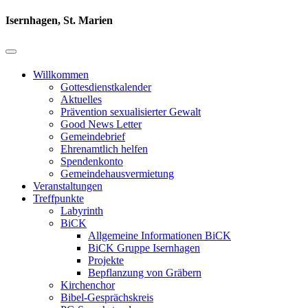
Isernhagen, St. Marien
Willkommen
Gottesdienstkalender
Aktuelles
Prävention sexualisierter Gewalt
Good News Letter
Gemeindebrief
Ehrenamtlich helfen
Spendenkonto
Gemeindehausvermietung
Veranstaltungen
Treffpunkte
Labyrinth
BiCK
Allgemeine Informationen BiCK
BiCK Gruppe Isernhagen
Projekte
Bepflanzung von Gräbern
Kirchenchor
Bibel-Gesprächskreis