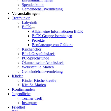
Ehrenamtlich helfen
Spendenkonto
Gemeindehausvermietung
Veranstaltungen
Treffpunkte
Labyrinth
BiCK
Allgemeine Informationen BiCK
BiCK Gruppe Isernhagen
Projekte
Bepflanzung von Gräbern
Kirchenchor
Bibel-Gesprächskreis
PC-Sprechstunde
Ökumenischer Arbeitskreis
Werkstatt St. Marien
Gemeindehausvermietung
Kinder
Kinder-Kirche kreativ
Kita St. Marien
Konfirmanden
Jugendliche
Teamer-Treff
Instagram
Friedhof