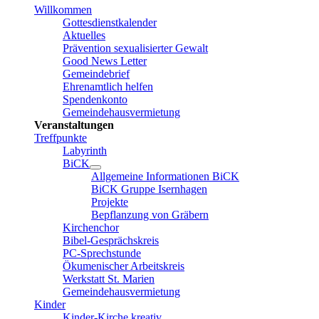
Willkommen
Gottesdienstkalender
Aktuelles
Prävention sexualisierter Gewalt
Good News Letter
Gemeindebrief
Ehrenamtlich helfen
Spendenkonto
Gemeindehausvermietung
Veranstaltungen
Treffpunkte
Labyrinth
BiCK
Allgemeine Informationen BiCK
BiCK Gruppe Isernhagen
Projekte
Bepflanzung von Gräbern
Kirchenchor
Bibel-Gesprächskreis
PC-Sprechstunde
Ökumenischer Arbeitskreis
Werkstatt St. Marien
Gemeindehausvermietung
Kinder
Kinder-Kirche kreativ