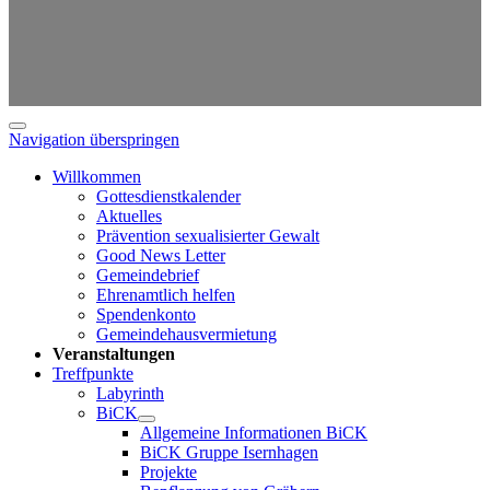
Navigation überspringen
Willkommen
Gottesdienstkalender
Aktuelles
Prävention sexualisierter Gewalt
Good News Letter
Gemeindebrief
Ehrenamtlich helfen
Spendenkonto
Gemeindehausvermietung
Veranstaltungen
Treffpunkte
Labyrinth
BiCK
Allgemeine Informationen BiCK
BiCK Gruppe Isernhagen
Projekte