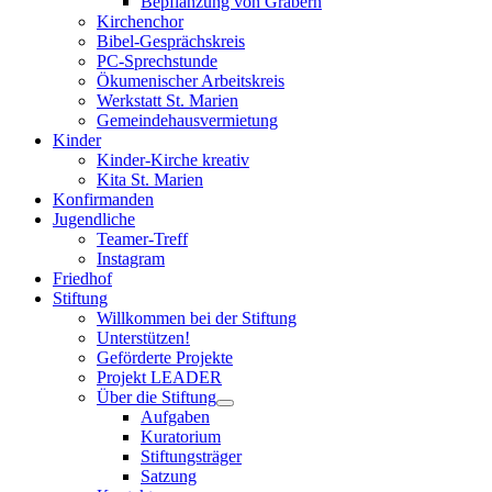
Bepflanzung von Gräbern
Kirchenchor
Bibel-Gesprächskreis
PC-Sprechstunde
Ökumenischer Arbeitskreis
Werkstatt St. Marien
Gemeindehausvermietung
Kinder
Kinder-Kirche kreativ
Kita St. Marien
Konfirmanden
Jugendliche
Teamer-Treff
Instagram
Friedhof
Stiftung
Willkommen bei der Stiftung
Unterstützen!
Geförderte Projekte
Projekt LEADER
Über die Stiftung
Aufgaben
Kuratorium
Stiftungsträger
Satzung