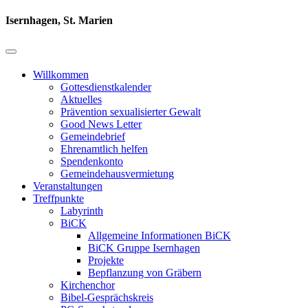
Isernhagen, St. Marien
Willkommen
Gottesdienstkalender
Aktuelles
Prävention sexualisierter Gewalt
Good News Letter
Gemeindebrief
Ehrenamtlich helfen
Spendenkonto
Gemeindehausvermietung
Veranstaltungen
Treffpunkte
Labyrinth
BiCK
Allgemeine Informationen BiCK
BiCK Gruppe Isernhagen
Projekte
Bepflanzung von Gräbern
Kirchenchor
Bibel-Gesprächskreis