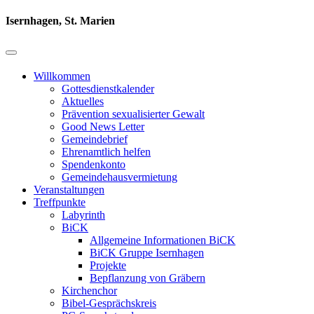
Isernhagen, St. Marien
Willkommen
Gottesdienstkalender
Aktuelles
Prävention sexualisierter Gewalt
Good News Letter
Gemeindebrief
Ehrenamtlich helfen
Spendenkonto
Gemeindehausvermietung
Veranstaltungen
Treffpunkte
Labyrinth
BiCK
Allgemeine Informationen BiCK
BiCK Gruppe Isernhagen
Projekte
Bepflanzung von Gräbern
Kirchenchor
Bibel-Gesprächskreis