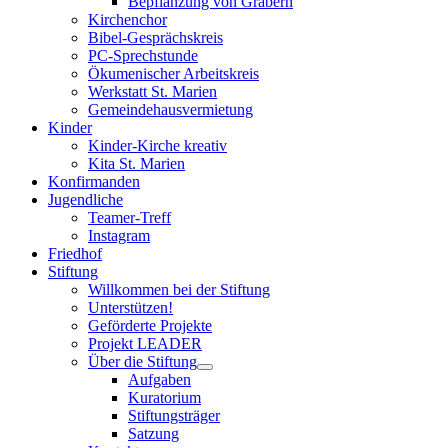
Bepflanzung von Gräbern
Kirchenchor
Bibel-Gesprächskreis
PC-Sprechstunde
Ökumenischer Arbeitskreis
Werkstatt St. Marien
Gemeindehausvermietung
Kinder
Kinder-Kirche kreativ
Kita St. Marien
Konfirmanden
Jugendliche
Teamer-Treff
Instagram
Friedhof
Stiftung
Willkommen bei der Stiftung
Unterstützen!
Geförderte Projekte
Projekt LEADER
Über die Stiftung
Aufgaben
Kuratorium
Stiftungsträger
Satzung