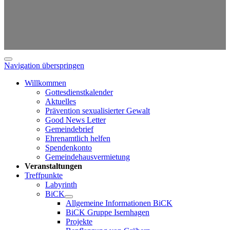
Navigation überspringen
Willkommen
Gottesdienstkalender
Aktuelles
Prävention sexualisierter Gewalt
Good News Letter
Gemeindebrief
Ehrenamtlich helfen
Spendenkonto
Gemeindehausvermietung
Veranstaltungen
Treffpunkte
Labyrinth
BiCK
Allgemeine Informationen BiCK
BiCK Gruppe Isernhagen
Projekte