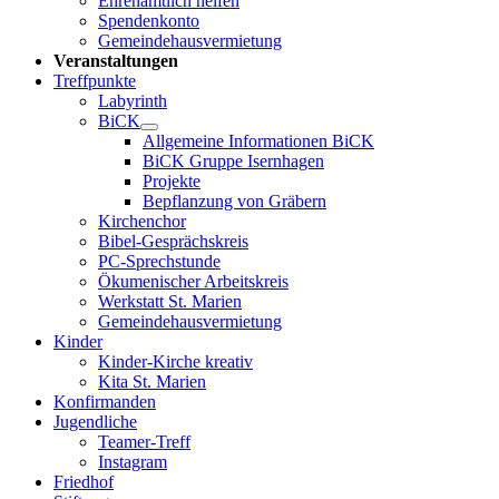
Ehrenamtlich helfen
Spendenkonto
Gemeindehausvermietung
Veranstaltungen
Treffpunkte
Labyrinth
BiCK
Allgemeine Informationen BiCK
BiCK Gruppe Isernhagen
Projekte
Bepflanzung von Gräbern
Kirchenchor
Bibel-Gesprächskreis
PC-Sprechstunde
Ökumenischer Arbeitskreis
Werkstatt St. Marien
Gemeindehausvermietung
Kinder
Kinder-Kirche kreativ
Kita St. Marien
Konfirmanden
Jugendliche
Teamer-Treff
Instagram
Friedhof