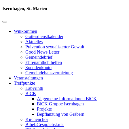
Isernhagen, St. Marien
Willkommen
Gottesdienstkalender
Aktuelles
Prävention sexualisierter Gewalt
Good News Letter
Gemeindebrief
Ehrenamtlich helfen
Spendenkonto
Gemeindehausvermietung
Veranstaltungen
Treffpunkte
Labyrinth
BiCK
Allgemeine Informationen BiCK
BiCK Gruppe Isernhagen
Projekte
Bepflanzung von Gräbern
Kirchenchor
Bibel-Gesprächskreis