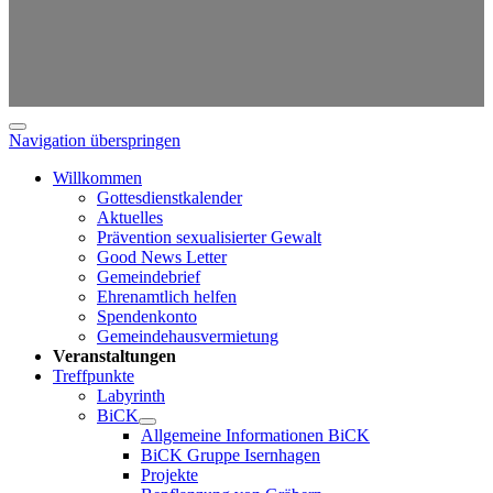
Navigation überspringen
Willkommen
Gottesdienstkalender
Aktuelles
Prävention sexualisierter Gewalt
Good News Letter
Gemeindebrief
Ehrenamtlich helfen
Spendenkonto
Gemeindehausvermietung
Veranstaltungen
Treffpunkte
Labyrinth
BiCK
Allgemeine Informationen BiCK
BiCK Gruppe Isernhagen
Projekte