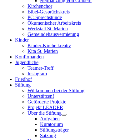
Bepflanzung von Gräbern
Kirchenchor
Bibel-Gesprächskreis
PC-Sprechstunde
Ökumenischer Arbeitskreis
Werkstatt St. Marien
Gemeindehausvermietung
Kinder
Kinder-Kirche kreativ
Kita St. Marien
Konfirmanden
Jugendliche
Teamer-Treff
Instagram
Friedhof
Stiftung
Willkommen bei der Stiftung
Unterstützen!
Geförderte Projekte
Projekt LEADER
Über die Stiftung
Aufgaben
Kuratorium
Stiftungsträger
Satzung