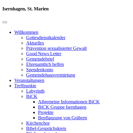
Isernhagen, St. Marien
Willkommen
Gottesdienstkalender
Aktuelles
Prävention sexualisierter Gewalt
Good News Letter
Gemeindebrief
Ehrenamtlich helfen
Spendenkonto
Gemeindehausvermietung
Veranstaltungen
Treffpunkte
Labyrinth
BiCK
Allgemeine Informationen BiCK
BiCK Gruppe Isernhagen
Projekte
Bepflanzung von Gräbern
Kirchenchor
Bibel-Gesprächskreis