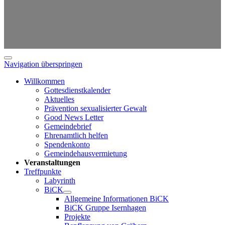
Navigation überspringen
Willkommen
Gottesdienstkalender
Aktuelles
Prävention sexualisierter Gewalt
Good News Letter
Gemeindebrief
Ehrenamtlich helfen
Spendenkonto
Gemeindehausvermietung
Veranstaltungen
Treffpunkte
Labyrinth
BiCK
Allgemeine Informationen BiCK
BiCK Gruppe Isernhagen
Projekte