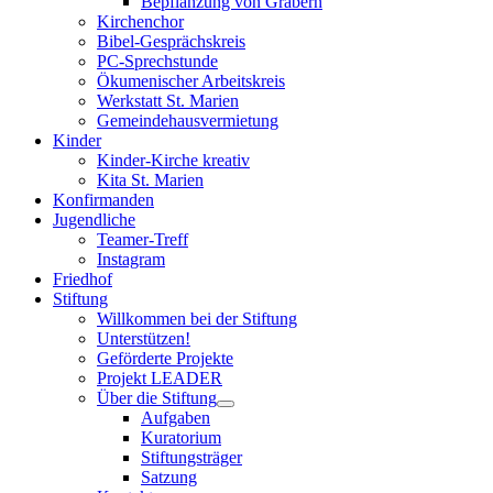
Bepflanzung von Gräbern
Kirchenchor
Bibel-Gesprächskreis
PC-Sprechstunde
Ökumenischer Arbeitskreis
Werkstatt St. Marien
Gemeindehausvermietung
Kinder
Kinder-Kirche kreativ
Kita St. Marien
Konfirmanden
Jugendliche
Teamer-Treff
Instagram
Friedhof
Stiftung
Willkommen bei der Stiftung
Unterstützen!
Geförderte Projekte
Projekt LEADER
Über die Stiftung
Aufgaben
Kuratorium
Stiftungsträger
Satzung