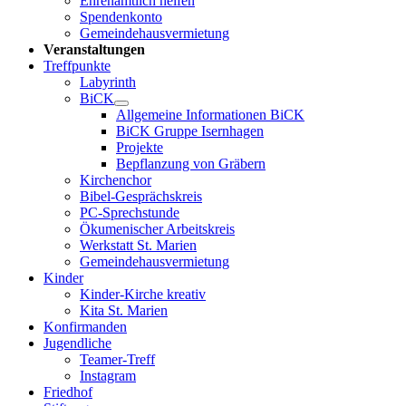
Ehrenamtlich helfen
Spendenkonto
Gemeindehausvermietung
Veranstaltungen
Treffpunkte
Labyrinth
BiCK
Allgemeine Informationen BiCK
BiCK Gruppe Isernhagen
Projekte
Bepflanzung von Gräbern
Kirchenchor
Bibel-Gesprächskreis
PC-Sprechstunde
Ökumenischer Arbeitskreis
Werkstatt St. Marien
Gemeindehausvermietung
Kinder
Kinder-Kirche kreativ
Kita St. Marien
Konfirmanden
Jugendliche
Teamer-Treff
Instagram
Friedhof