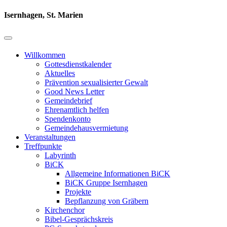
Isernhagen, St. Marien
Willkommen
Gottesdienstkalender
Aktuelles
Prävention sexualisierter Gewalt
Good News Letter
Gemeindebrief
Ehrenamtlich helfen
Spendenkonto
Gemeindehausvermietung
Veranstaltungen
Treffpunkte
Labyrinth
BiCK
Allgemeine Informationen BiCK
BiCK Gruppe Isernhagen
Projekte
Bepflanzung von Gräbern
Kirchenchor
Bibel-Gesprächskreis