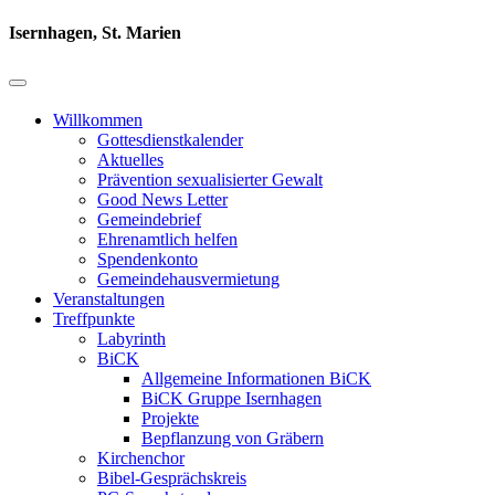
Isernhagen, St. Marien
Willkommen
Gottesdienstkalender
Aktuelles
Prävention sexualisierter Gewalt
Good News Letter
Gemeindebrief
Ehrenamtlich helfen
Spendenkonto
Gemeindehausvermietung
Veranstaltungen
Treffpunkte
Labyrinth
BiCK
Allgemeine Informationen BiCK
BiCK Gruppe Isernhagen
Projekte
Bepflanzung von Gräbern
Kirchenchor
Bibel-Gesprächskreis