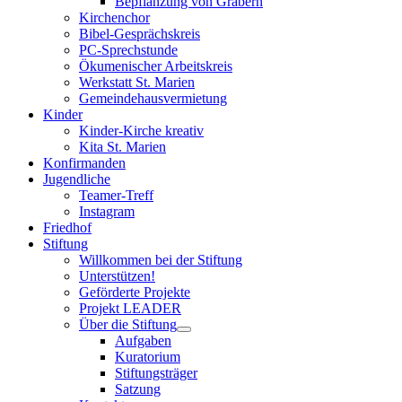
Bepflanzung von Gräbern
Kirchenchor
Bibel-Gesprächskreis
PC-Sprechstunde
Ökumenischer Arbeitskreis
Werkstatt St. Marien
Gemeindehausvermietung
Kinder
Kinder-Kirche kreativ
Kita St. Marien
Konfirmanden
Jugendliche
Teamer-Treff
Instagram
Friedhof
Stiftung
Willkommen bei der Stiftung
Unterstützen!
Geförderte Projekte
Projekt LEADER
Über die Stiftung
Aufgaben
Kuratorium
Stiftungsträger
Satzung