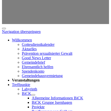
Navigation überspringen
Willkommen
Gottesdienstkalender
Aktuelles
Prävention sexualisierter Gewalt
Good News Letter
Gemeindebrief
Ehrenamtlich helfen
Spendenkonto
Gemeindehausvermietung
Veranstaltungen
Treffpunkte
Labyrinth
BiCK
Allgemeine Informationen BiCK
BiCK Gruppe Isernhagen
Projekte