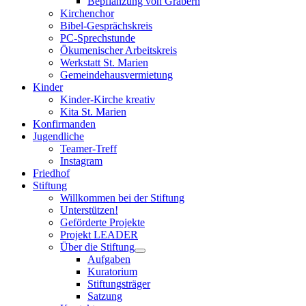
Bepflanzung von Gräbern
Kirchenchor
Bibel-Gesprächskreis
PC-Sprechstunde
Ökumenischer Arbeitskreis
Werkstatt St. Marien
Gemeindehausvermietung
Kinder
Kinder-Kirche kreativ
Kita St. Marien
Konfirmanden
Jugendliche
Teamer-Treff
Instagram
Friedhof
Stiftung
Willkommen bei der Stiftung
Unterstützen!
Geförderte Projekte
Projekt LEADER
Über die Stiftung
Aufgaben
Kuratorium
Stiftungsträger
Satzung