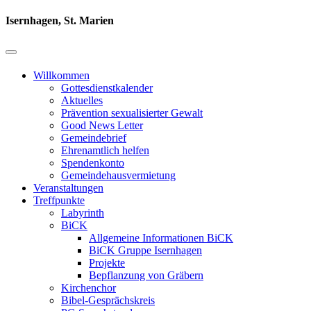
Isernhagen, St. Marien
Willkommen
Gottesdienstkalender
Aktuelles
Prävention sexualisierter Gewalt
Good News Letter
Gemeindebrief
Ehrenamtlich helfen
Spendenkonto
Gemeindehausvermietung
Veranstaltungen
Treffpunkte
Labyrinth
BiCK
Allgemeine Informationen BiCK
BiCK Gruppe Isernhagen
Projekte
Bepflanzung von Gräbern
Kirchenchor
Bibel-Gesprächskreis