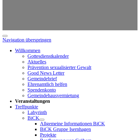
Navigation überspringen
Willkommen
Gottesdienstkalender
Aktuelles
Prävention sexualisierter Gewalt
Good News Letter
Gemeindebrief
Ehrenamtlich helfen
Spendenkonto
Gemeindehausvermietung
Veranstaltungen
Treffpunkte
Labyrinth
BiCK
Allgemeine Informationen BiCK
BiCK Gruppe Isernhagen
Projekte