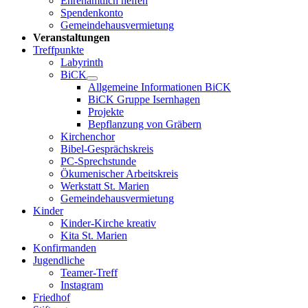
Ehrenamtlich helfen
Spendenkonto
Gemeindehausvermietung
Veranstaltungen
Treffpunkte
Labyrinth
BiCK
Allgemeine Informationen BiCK
BiCK Gruppe Isernhagen
Projekte
Bepflanzung von Gräbern
Kirchenchor
Bibel-Gesprächskreis
PC-Sprechstunde
Ökumenischer Arbeitskreis
Werkstatt St. Marien
Gemeindehausvermietung
Kinder
Kinder-Kirche kreativ
Kita St. Marien
Konfirmanden
Jugendliche
Teamer-Treff
Instagram
Friedhof