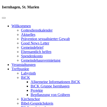
Isernhagen, St. Marien
Willkommen
Gottesdienstkalender
Aktuelles
Prävention sexualisierter Gewalt
Good News Letter
Gemeindebrief
Ehrenamtlich helfen
Spendenkonto
Gemeindehausvermietung
Veranstaltungen
Treffpunkte
Labyrinth
BiCK
Allgemeine Informationen BiCK
BiCK Gruppe Isernhagen
Projekte
Bepflanzung von Gräbern
Kirchenchor
Bibel-Gesprächskreis