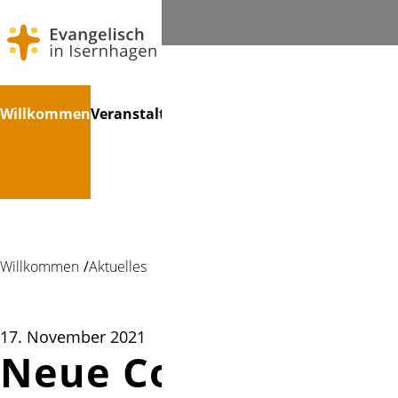
Navigation
Suchen
Willkommen
Veranstaltungen
Treffpunkte
Kinder
Konfir
überspringen
Foto: G. Grunewaldt-Stöcker
Willkommen
Aktuelles
17. November 2021
Neue Corona