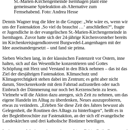
St.-Marien-Kirchengemeinde Isernhagen plant eine
gemeinsame Spieleaktion als Alternative zum
Fernsehabend. Foto: Andrea Hesse
Dennis Wagner trug die Idee in die Gruppe: „Wie wäre es, wenn wir
uns der Fastenaktion ‚So viel du brauchst …‘ anschließen?“, fragte
er Jugendliche in der evangelischen St.-Marien-Kirchengemeinde in
Isernhagen. Zuvor hatte sich der 24-jährige Kirchenvorsteher bereits
im Kirchenkreisjugendkonvent Burgwedel-Langenhagen mit der
Idee auseinandergesetzt – und fand sie prima.
Sieben Wochen lang, in der klassischen Fastenzeit vor Ostern, inne
halten, sich auf das Wesentliche konzentrieren und Gottes
Schöpfung mit Herz und Verstand in den Blick nehmen – das ist das
Ziel der diesjährigen Fastenaktion. Klimaschutz und
Klimagerechtigkeit stehen dabei im Zentrum; es geht aber nicht
darum, Streckenrekorde mit dem Fahrrad aufzustellen oder nach
Einbruch der Dämmerung nur noch bei Kerzenschein zu lesen.
Vielmehr will die Aktion dazu anregen, sich Zeit zu nehmen, um das
eigene Handeln im Alltag zu überdenken, Neues auszuprobieren,
etwas zu verändern. „Erleben Sie diese Zeit des Jahres bewusst als
Gelegenheit, die Routinen des Alltags zu hinterfragen“, heißt es in
der Begleitbroschüre zur Fastenaktion, an der sich elf evangelische
Landeskirchen und drei katholische Bistümer beteiligen.