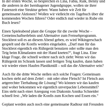
In der ersten Woche, so besprechen es Lina, Fabia, Raik, Benny und
die anderen in der Isernhagener Jugendgruppe, wollen sie ihrer
Fastenzeit eine Struktur geben: Wann haben wir Zeit für
gemeinsame Aktionen? Wollen wir vielleicht ein Tagebuch über die
kommenden Wochen führen? Oder endlich mal wieder in Ruhe ein
Buch lesen?
Einen Spieleabend plant die Gruppe für die zweite Woche –
Gemeinschaftserlebnis und Alternative zum Fernsehprogramm.
Stockbrot soll es an diesem Abend geben, es wird Wikingerschach
gespielt und die Konfis werden eingeladen. „Darf man für das
Stockbrot eigentlich ein Rührgerät benutzen oder sollte man den
Teig beim Klimafasten mit der Hand kneten?“, fragt Lina. Eine
kluge Frage, die schnell weitere nach sich zieht: Wenn wir das
Rührgerät im Schrank lassen und fertigen Teig kaufen, dann haben
wir wieder einen Haufen Plastikmüll – soll das die Alternative sein?
Auch für die dritte Woche stellen sich solche Fragen: Gemeinsam
kochen steht auf dem Zettel – mit oder ohne Fleisch? Ist Fleisch aus
artgerechter Tierhaltung die Lösung? Wo können wir das kaufen
und woher bekommen wir eigentlich unverpackte Lebensmittel?
Eins steht nach einer Anregung von Diakonin Annika Schneider
schnell fest: „Wir laden die Konfis zum Kochen und Essen ein.“
Geplant werden auch noch eine gemeinsame Radtour mit Freunden