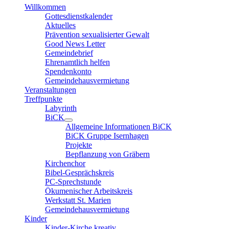
Willkommen
Gottesdienstkalender
Aktuelles
Prävention sexualisierter Gewalt
Good News Letter
Gemeindebrief
Ehrenamtlich helfen
Spendenkonto
Gemeindehausvermietung
Veranstaltungen
Treffpunkte
Labyrinth
BiCK
Allgemeine Informationen BiCK
BiCK Gruppe Isernhagen
Projekte
Bepflanzung von Gräbern
Kirchenchor
Bibel-Gesprächskreis
PC-Sprechstunde
Ökumenischer Arbeitskreis
Werkstatt St. Marien
Gemeindehausvermietung
Kinder
Kinder-Kirche kreativ