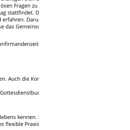
giösen Fragen zu kommen. Dazu ist der
stattfindet. Die Praxis des Glaubens wird in
rfahren. Darunter fällt auch ein von den
ise das Gemeinschaftsgefühl der Konfigruppen.
Konfirmandenzeit halten. Dazu gehört die
n. Auch die Konfirmation findet dann in dieser
 Gottesdienstbuch, in dem die Teilnahme
lebens kennen. Sie beteiligen sich an
flexible Praxisangebote, bei denen sich die