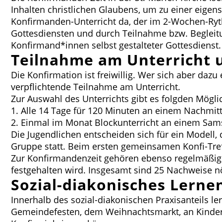
Inhalten christlichen Glaubens, um zu einer eige
Konfirmanden-Unterricht da, der im 2-Wochen-Ryt
Gottesdiensten und durch Teilnahme bzw. Begleitu
Konfirmand*innen selbst gestalteter Gottesdienst
Teilnahme am Unterricht 
Die Konfirmation ist freiwillig. Wer sich aber daz
verpflichtende Teilnahme am Unterricht.
Zur Auswahl des Unterrichts gibt es folgden Mögli
1. Alle 14 Tage für 120 Minuten an einem Nachmit
2. Einmal im Monat Blockunterricht an einem Sams
Die Jugendlichen entscheiden sich für ein Modell
Gruppe statt. Beim ersten gemeinsamen Konfi-Tref
Zur Konfirmandenzeit gehören ebenso regelmäßige
festgehalten wird. Insgesamt sind 25 Nachweise nö
Sozial-diakonisches Lerne
Innerhalb des sozial-diakonischen Praxisanteils l
Gemeindefesten, dem Weihnachtsmarkt, an Kindergo