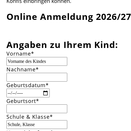
Konfis einbringen können.
Online Anmeldung 2026/2
Angaben zu Ihrem Kind:
Pflichtfeld
Vorname
*
Pflichtfeld
Nachname
*
Pflichtfeld
Geburtsdatum
*
Pflichtfeld
Geburtsort
*
Pflichtfeld
Schule & Klasse
*