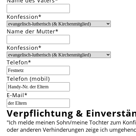
Pflichtfeld
Name des Vaters
*
Pflichtfeld
Konfession
*
Pflichtfeld
Name der Mutter
*
Pflichtfeld
Konfession
*
Pflichtfeld
Telefon
*
Telefon (mobil)
Pflichtfeld
E-Mail
*
Verpflichtung & Einverstä
"Ich melde meinen Sohn/meine Tochter zum Konfirm
oder anderen Verhinderungen zeige ich umgehend 