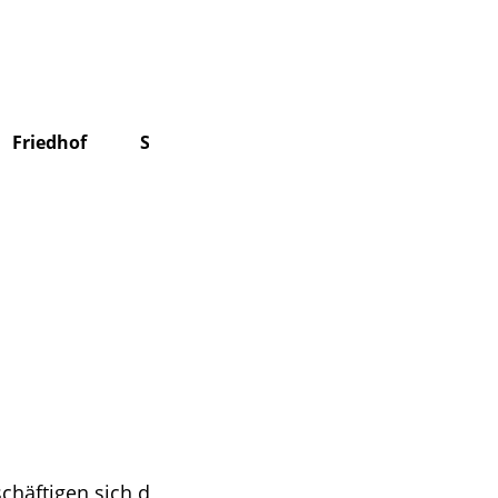
Suchen
Friedhof
Stiftung
Über uns
Kontakt
chäftigen sich die Konfis mit den zentralen