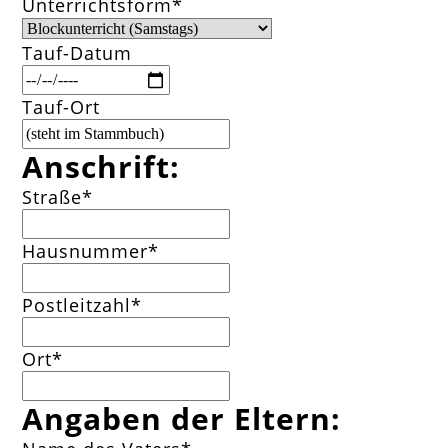
Pflichtfeld
Unterrichtsform
*
Tauf-Datum
Tauf-Ort
Anschrift:
Pflichtfeld
Straße
*
Pflichtfeld
Hausnummer
*
Pflichtfeld
Postleitzahl
*
Pflichtfeld
Ort
*
Angaben der Eltern: