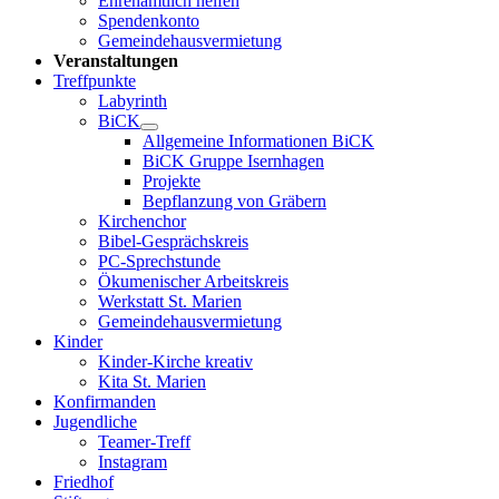
Ehrenamtlich helfen
Spendenkonto
Gemeindehausvermietung
Veranstaltungen
Treffpunkte
Labyrinth
BiCK
Allgemeine Informationen BiCK
BiCK Gruppe Isernhagen
Projekte
Bepflanzung von Gräbern
Kirchenchor
Bibel-Gesprächskreis
PC-Sprechstunde
Ökumenischer Arbeitskreis
Werkstatt St. Marien
Gemeindehausvermietung
Kinder
Kinder-Kirche kreativ
Kita St. Marien
Konfirmanden
Jugendliche
Teamer-Treff
Instagram
Friedhof