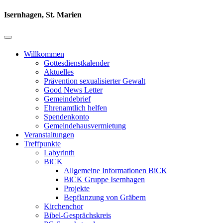
Isernhagen, St. Marien
Willkommen
Gottesdienstkalender
Aktuelles
Prävention sexualisierter Gewalt
Good News Letter
Gemeindebrief
Ehrenamtlich helfen
Spendenkonto
Gemeindehausvermietung
Veranstaltungen
Treffpunkte
Labyrinth
BiCK
Allgemeine Informationen BiCK
BiCK Gruppe Isernhagen
Projekte
Bepflanzung von Gräbern
Kirchenchor
Bibel-Gesprächskreis