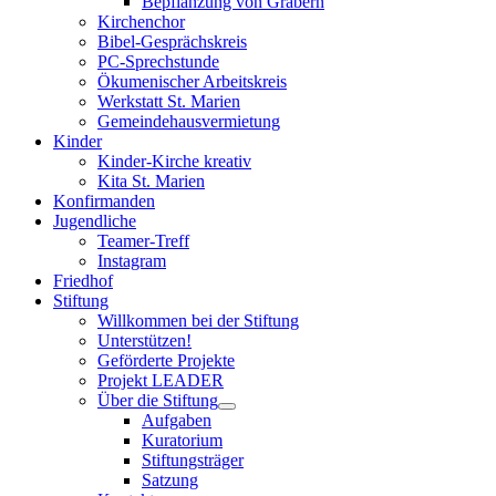
Bepflanzung von Gräbern
Kirchenchor
Bibel-Gesprächskreis
PC-Sprechstunde
Ökumenischer Arbeitskreis
Werkstatt St. Marien
Gemeindehausvermietung
Kinder
Kinder-Kirche kreativ
Kita St. Marien
Konfirmanden
Jugendliche
Teamer-Treff
Instagram
Friedhof
Stiftung
Willkommen bei der Stiftung
Unterstützen!
Geförderte Projekte
Projekt LEADER
Über die Stiftung
Aufgaben
Kuratorium
Stiftungsträger
Satzung