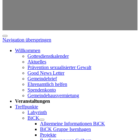
Navigation überspringen
Willkommen
Gottesdienstkalender
Aktuelles
Prävention sexualisierter Gewalt
Good News Letter
Gemeindebrief
Ehrenamtlich helfen
Spendenkonto
Gemeindehausvermietung
Veranstaltungen
Treffpunkte
Labyrinth
BiCK
Allgemeine Informationen BiCK
BiCK Gruppe Isernhagen
Projekte