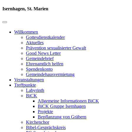
Isernhagen, St. Marien
Willkommen
Gottesdienstkalender
Aktuelles
Prävention sexualisierter Gewalt
Good News Letter
Gemeindebrief
Ehrenamtlich helfen
Spendenkonto
Gemeindehausvermietung
Veranstaltungen
Treffpunkte
Labyrinth
BiCK
Allgemeine Informationen BiCK
BiCK Gruppe Isernhagen
Projekte
Bepflanzung von Gräbern
Kirchenchor
Bibel-Gesprächskreis