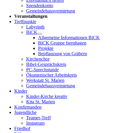
Ehrenamtlich helfen
Spendenkonto
Gemeindehausvermietung
Veranstaltungen
Treffpunkte
Labyrinth
BiCK
Allgemeine Informationen BiCK
BiCK Gruppe Isernhagen
Projekte
Bepflanzung von Gräbern
Kirchenchor
Bibel-Gesprächskreis
PC-Sprechstunde
Ökumenischer Arbeitskreis
Werkstatt St. Marien
Gemeindehausvermietung
Kinder
Kinder-Kirche kreativ
Kita St. Marien
Konfirmanden
Jugendliche
Teamer-Treff
Instagram
Friedhof