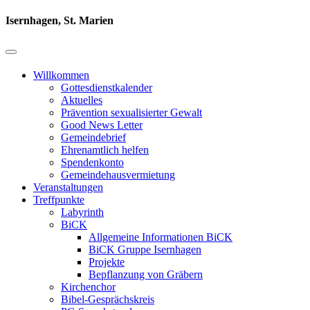
Isernhagen, St. Marien
Willkommen
Gottesdienstkalender
Aktuelles
Prävention sexualisierter Gewalt
Good News Letter
Gemeindebrief
Ehrenamtlich helfen
Spendenkonto
Gemeindehausvermietung
Veranstaltungen
Treffpunkte
Labyrinth
BiCK
Allgemeine Informationen BiCK
BiCK Gruppe Isernhagen
Projekte
Bepflanzung von Gräbern
Kirchenchor
Bibel-Gesprächskreis