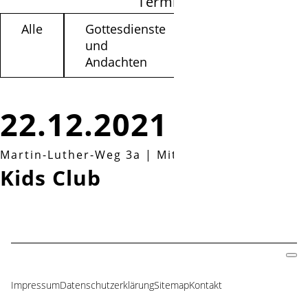
Termine filtern
Alle
Gottesdienste
Kinder /
und
Jugendliche
Andachten
22.12.2021
Martin-Luther-Weg 3a
|
Mittwoch, 22.12.2021, 
Kids Club
Impressum
Datenschutzerklärung
Sitemap
Kontakt
Navigation
überspringen