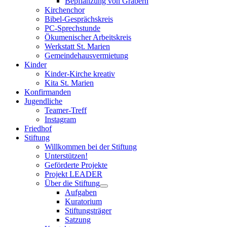
Bepflanzung von Gräbern
Kirchenchor
Bibel-Gesprächskreis
PC-Sprechstunde
Ökumenischer Arbeitskreis
Werkstatt St. Marien
Gemeindehausvermietung
Kinder
Kinder-Kirche kreativ
Kita St. Marien
Konfirmanden
Jugendliche
Teamer-Treff
Instagram
Friedhof
Stiftung
Willkommen bei der Stiftung
Unterstützen!
Geförderte Projekte
Projekt LEADER
Über die Stiftung
Aufgaben
Kuratorium
Stiftungsträger
Satzung