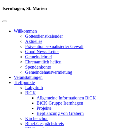
Isernhagen, St. Marien
Willkommen
Gottesdienstkalender
Aktuelles
Prävention sexualisierter Gewalt
Good News Letter
Gemeindebrief
Ehrenamtlich helfen
Spendenkonto
Gemeindehausvermietung
Veranstaltungen
Treffpunkte
Labyrinth
BiCK
Allgemeine Informationen BiCK
BiCK Gruppe Isernhagen
Projekte
Bepflanzung von Gräbern
Kirchenchor
Bibel-Gesprächskreis