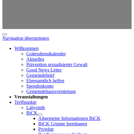
Navigation überspringen
Willkommen
Gottesdienstkalender
Aktuelles
Prävention sexualisierter Gewalt
Good News Letter
Gemeindebrief
Ehrenamtlich helfen
Spendenkonto
Gemeindehausvermietung
Veranstaltungen
Treffpunkte
Labyrinth
BiCK
Allgemeine Informationen BiCK
BiCK Gruppe Isernhagen
Projekte