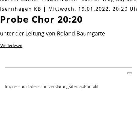
Classic
Isernhagen KB
|
Mittwoch, 19.01.2022, 20:20 U
Probe Chor 20:20
unter der Leitung von Roland Baumgarte
Probe
Weiterlesen
Chor
20:20
Impressum
Datenschutzerklärung
Sitemap
Kontakt
Navigation
überspringen