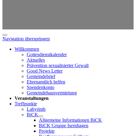
Navigation überspringen
Willkommen
Gottesdienstkalender
Aktuelles
Prävention sexualisierter Gewalt
Good News Letter
Gemeindebrief
Ehrenamtlich helfen
Spendenkonto
Gemeindehausvermietung
Veranstaltungen
Treffpunkte
Labyrinth
BiCK
Allgemeine Informationen BiCK
BiCK Gruppe Isernhagen
Projekte