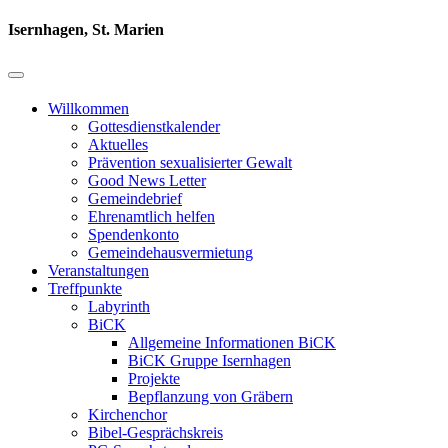
Isernhagen, St. Marien
Willkommen
Gottesdienstkalender
Aktuelles
Prävention sexualisierter Gewalt
Good News Letter
Gemeindebrief
Ehrenamtlich helfen
Spendenkonto
Gemeindehausvermietung
Veranstaltungen
Treffpunkte
Labyrinth
BiCK
Allgemeine Informationen BiCK
BiCK Gruppe Isernhagen
Projekte
Bepflanzung von Gräbern
Kirchenchor
Bibel-Gesprächskreis