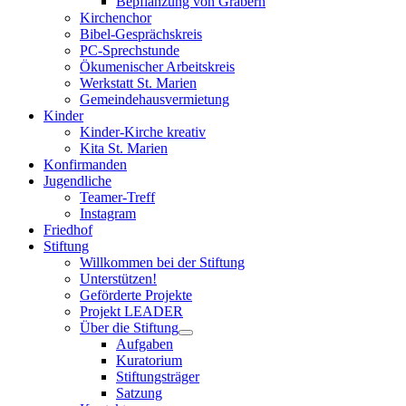
Bepflanzung von Gräbern
Kirchenchor
Bibel-Gesprächskreis
PC-Sprechstunde
Ökumenischer Arbeitskreis
Werkstatt St. Marien
Gemeindehausvermietung
Kinder
Kinder-Kirche kreativ
Kita St. Marien
Konfirmanden
Jugendliche
Teamer-Treff
Instagram
Friedhof
Stiftung
Willkommen bei der Stiftung
Unterstützen!
Geförderte Projekte
Projekt LEADER
Über die Stiftung
Aufgaben
Kuratorium
Stiftungsträger
Satzung