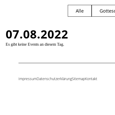
Alle
Gottes
07.08.2022
Es gibt keine Events an diesem Tag.
Impressum
Datenschutzerklärung
Sitemap
Kontakt
Navigation
überspringen