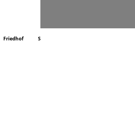
Suchen
Friedhof
Stiftung
Über uns
Kontakt