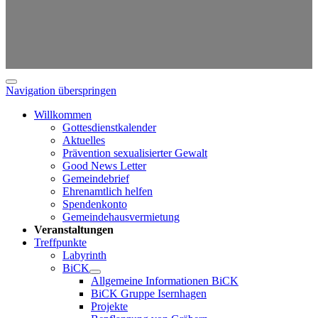
Navigation überspringen
Willkommen
Gottesdienstkalender
Aktuelles
Prävention sexualisierter Gewalt
Good News Letter
Gemeindebrief
Ehrenamtlich helfen
Spendenkonto
Gemeindehausvermietung
Veranstaltungen
Treffpunkte
Labyrinth
BiCK
Allgemeine Informationen BiCK
BiCK Gruppe Isernhagen
Projekte