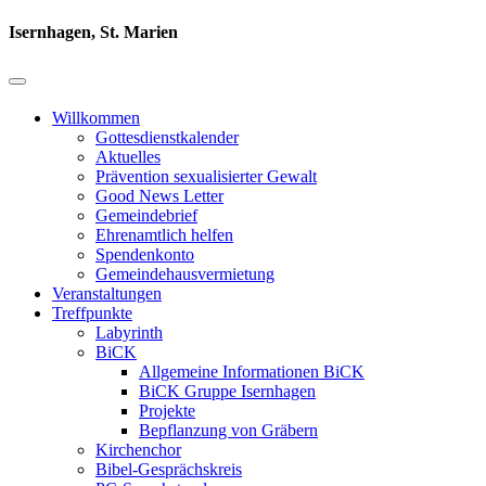
Isernhagen, St. Marien
Willkommen
Gottesdienstkalender
Aktuelles
Prävention sexualisierter Gewalt
Good News Letter
Gemeindebrief
Ehrenamtlich helfen
Spendenkonto
Gemeindehausvermietung
Veranstaltungen
Treffpunkte
Labyrinth
BiCK
Allgemeine Informationen BiCK
BiCK Gruppe Isernhagen
Projekte
Bepflanzung von Gräbern
Kirchenchor
Bibel-Gesprächskreis