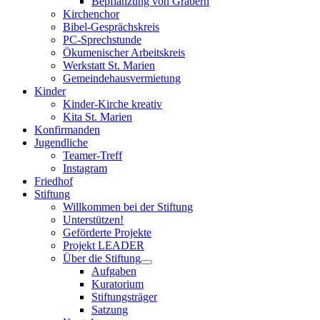
Bepflanzung von Gräbern
Kirchenchor
Bibel-Gesprächskreis
PC-Sprechstunde
Ökumenischer Arbeitskreis
Werkstatt St. Marien
Gemeindehausvermietung
Kinder
Kinder-Kirche kreativ
Kita St. Marien
Konfirmanden
Jugendliche
Teamer-Treff
Instagram
Friedhof
Stiftung
Willkommen bei der Stiftung
Unterstützen!
Geförderte Projekte
Projekt LEADER
Über die Stiftung
Aufgaben
Kuratorium
Stiftungsträger
Satzung