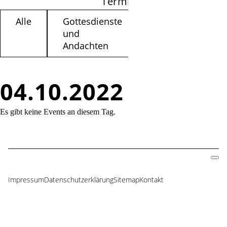
Termine filtern
Alle
Gottesdienste
Kinder /
und
Jugendliche
Andachten
04.10.2022
Es gibt keine Events an diesem Tag.
Impressum
Datenschutzerklärung
Sitemap
Kontakt
Navigation
überspringen