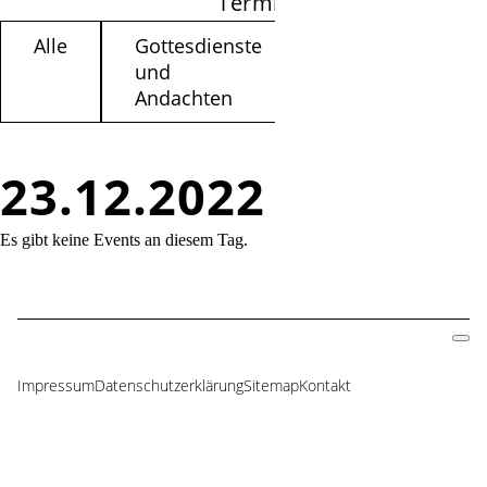
Termine filtern
Alle
Gottesdienste
Kinder /
und
Jugendliche
Andachten
23.12.2022
Es gibt keine Events an diesem Tag.
Impressum
Datenschutzerklärung
Sitemap
Kontakt
Navigation
überspringen