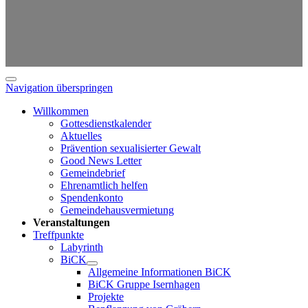
Navigation überspringen
Willkommen
Gottesdienstkalender
Aktuelles
Prävention sexualisierter Gewalt
Good News Letter
Gemeindebrief
Ehrenamtlich helfen
Spendenkonto
Gemeindehausvermietung
Veranstaltungen
Treffpunkte
Labyrinth
BiCK
Allgemeine Informationen BiCK
BiCK Gruppe Isernhagen
Projekte