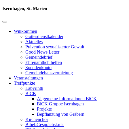
Isernhagen, St. Marien
Willkommen
Gottesdienstkalender
Aktuelles
Prävention sexualisierter Gewalt
Good News Letter
Gemeindebrief
Ehrenamtlich helfen
Spendenkonto
Gemeindehausvermietung
Veranstaltungen
Treffpunkte
Labyrinth
BiCK
Allgemeine Informationen BiCK
BiCK Gruppe Isernhagen
Projekte
Bepflanzung von Gräbern
Kirchenchor
Bibel-Gesprächskreis