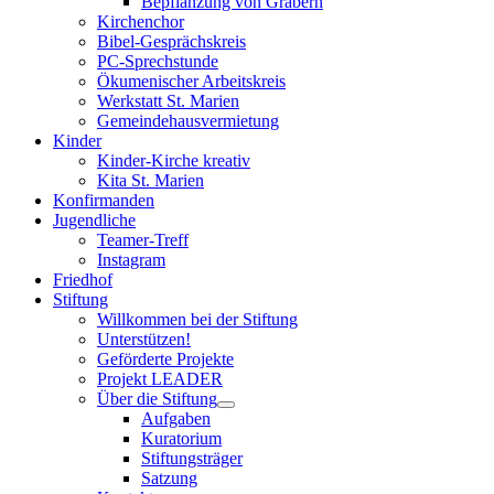
Bepflanzung von Gräbern
Kirchenchor
Bibel-Gesprächskreis
PC-Sprechstunde
Ökumenischer Arbeitskreis
Werkstatt St. Marien
Gemeindehausvermietung
Kinder
Kinder-Kirche kreativ
Kita St. Marien
Konfirmanden
Jugendliche
Teamer-Treff
Instagram
Friedhof
Stiftung
Willkommen bei der Stiftung
Unterstützen!
Geförderte Projekte
Projekt LEADER
Über die Stiftung
Aufgaben
Kuratorium
Stiftungsträger
Satzung