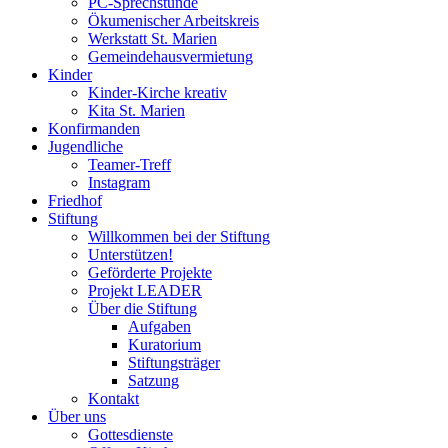
PC-Sprechstunde
Ökumenischer Arbeitskreis
Werkstatt St. Marien
Gemeindehausvermietung
Kinder
Kinder-Kirche kreativ
Kita St. Marien
Konfirmanden
Jugendliche
Teamer-Treff
Instagram
Friedhof
Stiftung
Willkommen bei der Stiftung
Unterstützen!
Geförderte Projekte
Projekt LEADER
Über die Stiftung
Aufgaben
Kuratorium
Stiftungsträger
Satzung
Kontakt
Über uns
Gottesdienste