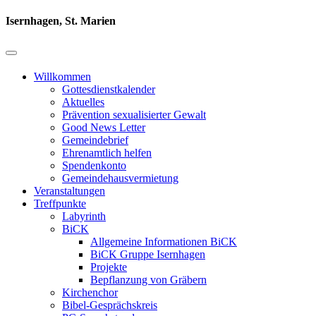
Isernhagen, St. Marien
Willkommen
Gottesdienstkalender
Aktuelles
Prävention sexualisierter Gewalt
Good News Letter
Gemeindebrief
Ehrenamtlich helfen
Spendenkonto
Gemeindehausvermietung
Veranstaltungen
Treffpunkte
Labyrinth
BiCK
Allgemeine Informationen BiCK
BiCK Gruppe Isernhagen
Projekte
Bepflanzung von Gräbern
Kirchenchor
Bibel-Gesprächskreis