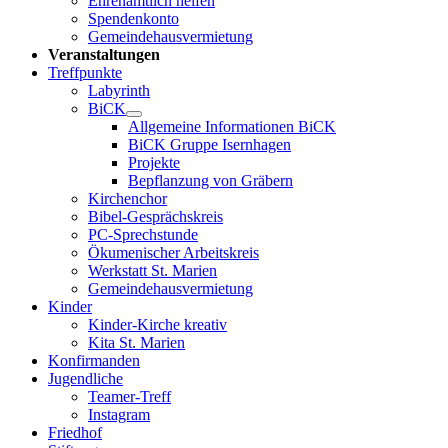
Ehrenamtlich helfen
Spendenkonto
Gemeindehausvermietung
Veranstaltungen
Treffpunkte
Labyrinth
BiCK
Allgemeine Informationen BiCK
BiCK Gruppe Isernhagen
Projekte
Bepflanzung von Gräbern
Kirchenchor
Bibel-Gesprächskreis
PC-Sprechstunde
Ökumenischer Arbeitskreis
Werkstatt St. Marien
Gemeindehausvermietung
Kinder
Kinder-Kirche kreativ
Kita St. Marien
Konfirmanden
Jugendliche
Teamer-Treff
Instagram
Friedhof