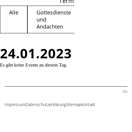
Termine filtern
Alle
Gottesdienste
Kinder /
und
Jugendliche
Andachten
24.01.2023
Es gibt keine Events an diesem Tag.
Impressum
Datenschutzerklärung
Sitemap
Kontakt
Navigation
überspringen