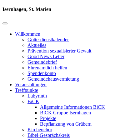
Isernhagen, St. Marien
Willkommen
Gottesdienstkalender
Aktuelles
Prävention sexualisierter Gewalt
Good News Letter
Gemeindebrief
Ehrenamtlich helfen
Spendenkonto
Gemeindehausvermietung
Veranstaltungen
Treffpunkte
Labyrinth
BiCK
Allgemeine Informationen BiCK
BiCK Gruppe Isernhagen
Projekte
Bepflanzung von Gräbern
Kirchenchor
Bibel-Gesprächskreis