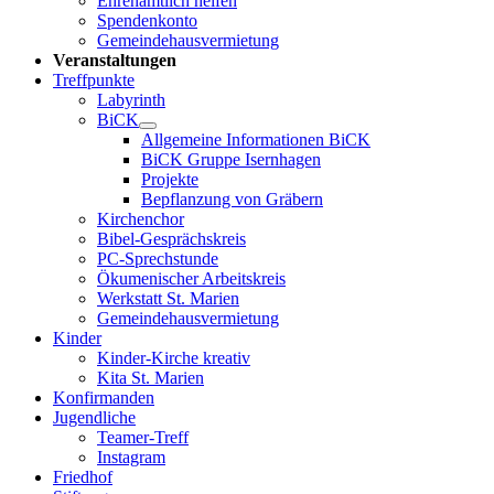
Ehrenamtlich helfen
Spendenkonto
Gemeindehausvermietung
Veranstaltungen
Treffpunkte
Labyrinth
BiCK
Allgemeine Informationen BiCK
BiCK Gruppe Isernhagen
Projekte
Bepflanzung von Gräbern
Kirchenchor
Bibel-Gesprächskreis
PC-Sprechstunde
Ökumenischer Arbeitskreis
Werkstatt St. Marien
Gemeindehausvermietung
Kinder
Kinder-Kirche kreativ
Kita St. Marien
Konfirmanden
Jugendliche
Teamer-Treff
Instagram
Friedhof