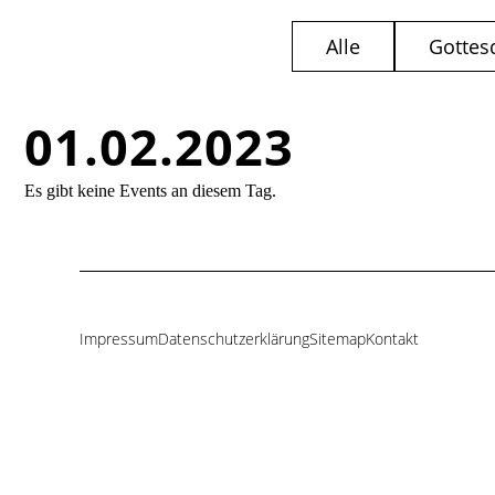
Alle
Gottes
01.02.2023
Es gibt keine Events an diesem Tag.
Impressum
Datenschutzerklärung
Sitemap
Kontakt
Navigation
überspringen