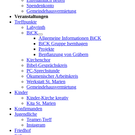
Ehrenamtlich helfen
Spendenkonto
Gemeindehausvermietung
Veranstaltungen
Treffpunkte
Labyrinth
BiCK
Allgemeine Informationen BiCK
BiCK Gruppe Isernhagen
Projekte
Bepflanzung von Gräbern
Kirchenchor
Bibel-Gesprächskreis
PC-Sprechstunde
Ökumenischer Arbeitskreis
Werkstatt St. Marien
Gemeindehausvermietung
Kinder
Kinder-Kirche kreativ
Kita St. Marien
Konfirmanden
Jugendliche
Teamer-Treff
Instagram
Friedhof