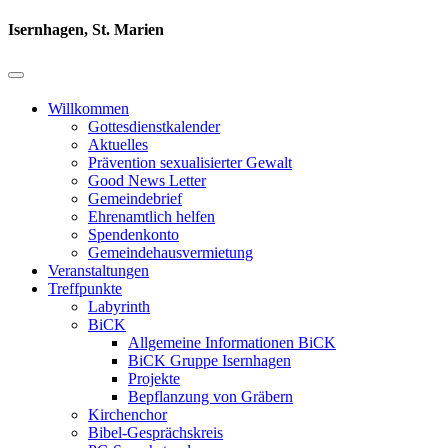
Isernhagen, St. Marien
Willkommen
Gottesdienstkalender
Aktuelles
Prävention sexualisierter Gewalt
Good News Letter
Gemeindebrief
Ehrenamtlich helfen
Spendenkonto
Gemeindehausvermietung
Veranstaltungen
Treffpunkte
Labyrinth
BiCK
Allgemeine Informationen BiCK
BiCK Gruppe Isernhagen
Projekte
Bepflanzung von Gräbern
Kirchenchor
Bibel-Gesprächskreis