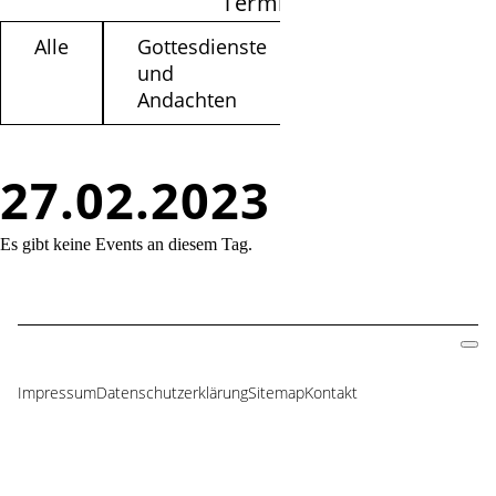
Termine filtern
Alle
Gottesdienste
Kinder /
und
Jugendliche
Andachten
27.02.2023
Es gibt keine Events an diesem Tag.
Impressum
Datenschutzerklärung
Sitemap
Kontakt
Navigation
überspringen