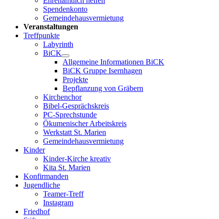
Ehrenamtlich helfen
Spendenkonto
Gemeindehausvermietung
Veranstaltungen
Treffpunkte
Labyrinth
BiCK
Allgemeine Informationen BiCK
BiCK Gruppe Isernhagen
Projekte
Bepflanzung von Gräbern
Kirchenchor
Bibel-Gesprächskreis
PC-Sprechstunde
Ökumenischer Arbeitskreis
Werkstatt St. Marien
Gemeindehausvermietung
Kinder
Kinder-Kirche kreativ
Kita St. Marien
Konfirmanden
Jugendliche
Teamer-Treff
Instagram
Friedhof