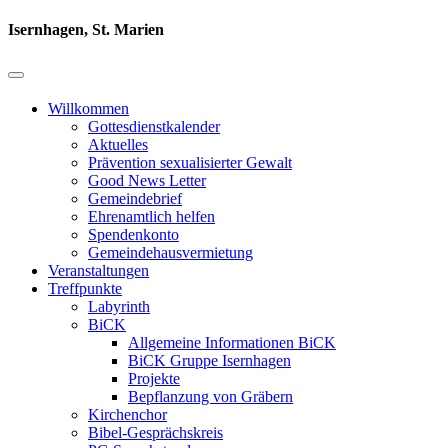
Isernhagen, St. Marien
Willkommen
Gottesdienstkalender
Aktuelles
Prävention sexualisierter Gewalt
Good News Letter
Gemeindebrief
Ehrenamtlich helfen
Spendenkonto
Gemeindehausvermietung
Veranstaltungen
Treffpunkte
Labyrinth
BiCK
Allgemeine Informationen BiCK
BiCK Gruppe Isernhagen
Projekte
Bepflanzung von Gräbern
Kirchenchor
Bibel-Gesprächskreis