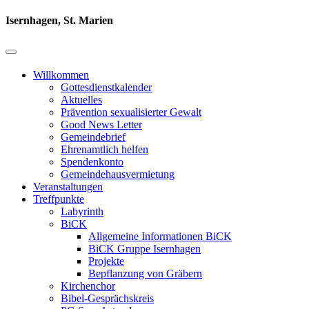
Isernhagen, St. Marien
Willkommen
Gottesdienstkalender
Aktuelles
Prävention sexualisierter Gewalt
Good News Letter
Gemeindebrief
Ehrenamtlich helfen
Spendenkonto
Gemeindehausvermietung
Veranstaltungen
Treffpunkte
Labyrinth
BiCK
Allgemeine Informationen BiCK
BiCK Gruppe Isernhagen
Projekte
Bepflanzung von Gräbern
Kirchenchor
Bibel-Gesprächskreis