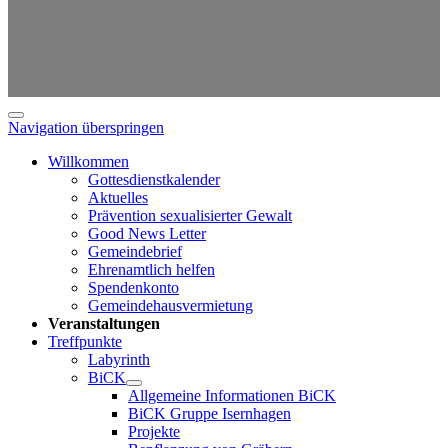
Navigation überspringen
Willkommen
Gottesdienstkalender
Aktuelles
Prävention sexualisierter Gewalt
Good News Letter
Gemeindebrief
Ehrenamtlich helfen
Spendenkonto
Gemeindehausvermietung
Veranstaltungen
Treffpunkte
Labyrinth
BiCK
Allgemeine Informationen BiCK
BiCK Gruppe Isernhagen
Projekte