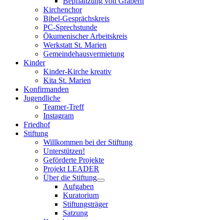
Bepflanzung von Gräbern
Kirchenchor
Bibel-Gesprächskreis
PC-Sprechstunde
Ökumenischer Arbeitskreis
Werkstatt St. Marien
Gemeindehausvermietung
Kinder
Kinder-Kirche kreativ
Kita St. Marien
Konfirmanden
Jugendliche
Teamer-Treff
Instagram
Friedhof
Stiftung
Willkommen bei der Stiftung
Unterstützen!
Geförderte Projekte
Projekt LEADER
Über die Stiftung
Aufgaben
Kuratorium
Stiftungsträger
Satzung