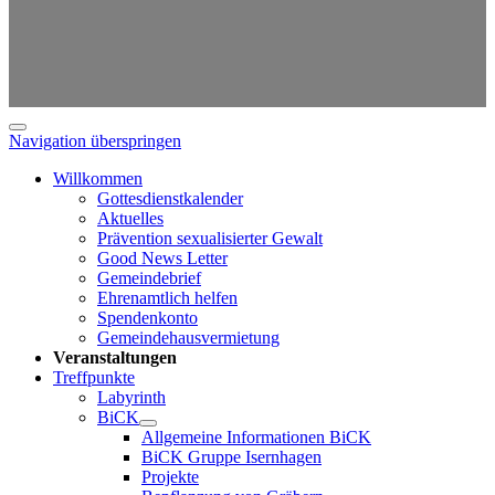
Navigation überspringen
Willkommen
Gottesdienstkalender
Aktuelles
Prävention sexualisierter Gewalt
Good News Letter
Gemeindebrief
Ehrenamtlich helfen
Spendenkonto
Gemeindehausvermietung
Veranstaltungen
Treffpunkte
Labyrinth
BiCK
Allgemeine Informationen BiCK
BiCK Gruppe Isernhagen
Projekte