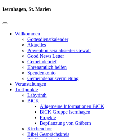
Isernhagen, St. Marien
Willkommen
Gottesdienstkalender
Aktuelles
Prävention sexualisierter Gewalt
Good News Letter
Gemeindebrief
Ehrenamtlich helfen
Spendenkonto
Gemeindehausvermietung
Veranstaltungen
Treffpunkte
Labyrinth
BiCK
Allgemeine Informationen BiCK
BiCK Gruppe Isernhagen
Projekte
Bepflanzung von Gräbern
Kirchenchor
Bibel-Gesprächskreis