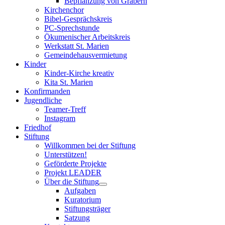
Bepflanzung von Gräbern
Kirchenchor
Bibel-Gesprächskreis
PC-Sprechstunde
Ökumenischer Arbeitskreis
Werkstatt St. Marien
Gemeindehausvermietung
Kinder
Kinder-Kirche kreativ
Kita St. Marien
Konfirmanden
Jugendliche
Teamer-Treff
Instagram
Friedhof
Stiftung
Willkommen bei der Stiftung
Unterstützen!
Geförderte Projekte
Projekt LEADER
Über die Stiftung
Aufgaben
Kuratorium
Stiftungsträger
Satzung