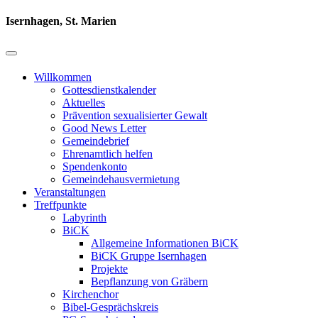
Isernhagen, St. Marien
Willkommen
Gottesdienstkalender
Aktuelles
Prävention sexualisierter Gewalt
Good News Letter
Gemeindebrief
Ehrenamtlich helfen
Spendenkonto
Gemeindehausvermietung
Veranstaltungen
Treffpunkte
Labyrinth
BiCK
Allgemeine Informationen BiCK
BiCK Gruppe Isernhagen
Projekte
Bepflanzung von Gräbern
Kirchenchor
Bibel-Gesprächskreis