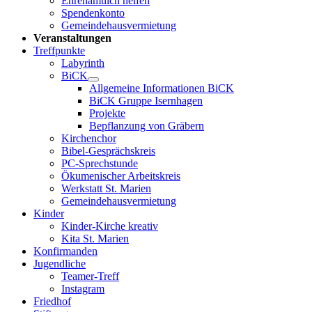
Ehrenamtlich helfen
Spendenkonto
Gemeindehausvermietung
Veranstaltungen
Treffpunkte
Labyrinth
BiCK
Allgemeine Informationen BiCK
BiCK Gruppe Isernhagen
Projekte
Bepflanzung von Gräbern
Kirchenchor
Bibel-Gesprächskreis
PC-Sprechstunde
Ökumenischer Arbeitskreis
Werkstatt St. Marien
Gemeindehausvermietung
Kinder
Kinder-Kirche kreativ
Kita St. Marien
Konfirmanden
Jugendliche
Teamer-Treff
Instagram
Friedhof