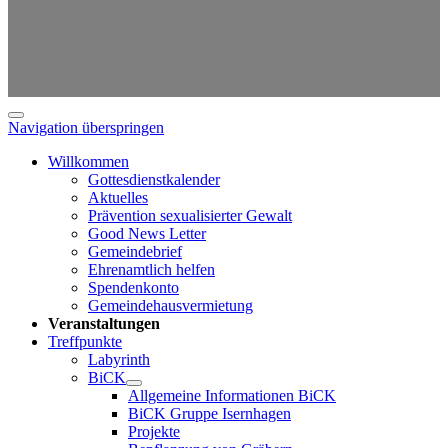
Navigation überspringen
Willkommen
Gottesdienstkalender
Aktuelles
Prävention sexualisierter Gewalt
Good News Letter
Gemeindebrief
Ehrenamtlich helfen
Spendenkonto
Gemeindehausvermietung
Veranstaltungen
Treffpunkte
Labyrinth
BiCK
Allgemeine Informationen BiCK
BiCK Gruppe Isernhagen
Projekte