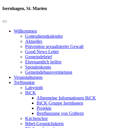
Isernhagen, St. Marien
Willkommen
Gottesdienstkalender
Aktuelles
Prävention sexualisierter Gewalt
Good News Letter
Gemeindebrief
Ehrenamtlich helfen
Spendenkonto
Gemeindehausvermietung
Veranstaltungen
Treffpunkte
Labyrinth
BiCK
Allgemeine Informationen BiCK
BiCK Gruppe Isernhagen
Projekte
Bepflanzung von Gräbern
Kirchenchor
Bibel-Gesprächskreis