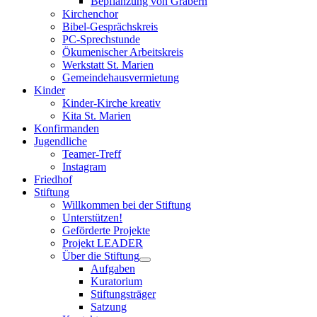
Bepflanzung von Gräbern
Kirchenchor
Bibel-Gesprächskreis
PC-Sprechstunde
Ökumenischer Arbeitskreis
Werkstatt St. Marien
Gemeindehausvermietung
Kinder
Kinder-Kirche kreativ
Kita St. Marien
Konfirmanden
Jugendliche
Teamer-Treff
Instagram
Friedhof
Stiftung
Willkommen bei der Stiftung
Unterstützen!
Geförderte Projekte
Projekt LEADER
Über die Stiftung
Aufgaben
Kuratorium
Stiftungsträger
Satzung