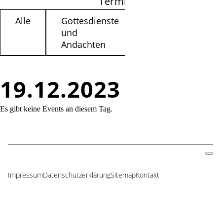
Termine filtern
Alle
Gottesdienste
Kinder /
und
Jugendliche
Andachten
19.12.2023
Es gibt keine Events an diesem Tag.
Impressum
Datenschutzerklärung
Sitemap
Kontakt
Navigation
überspringen