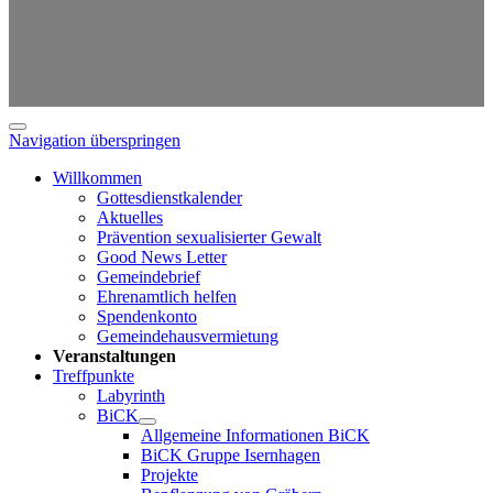
Navigation überspringen
Willkommen
Gottesdienstkalender
Aktuelles
Prävention sexualisierter Gewalt
Good News Letter
Gemeindebrief
Ehrenamtlich helfen
Spendenkonto
Gemeindehausvermietung
Veranstaltungen
Treffpunkte
Labyrinth
BiCK
Allgemeine Informationen BiCK
BiCK Gruppe Isernhagen
Projekte