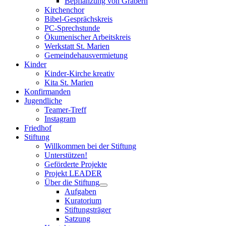
Bepflanzung von Gräbern
Kirchenchor
Bibel-Gesprächskreis
PC-Sprechstunde
Ökumenischer Arbeitskreis
Werkstatt St. Marien
Gemeindehausvermietung
Kinder
Kinder-Kirche kreativ
Kita St. Marien
Konfirmanden
Jugendliche
Teamer-Treff
Instagram
Friedhof
Stiftung
Willkommen bei der Stiftung
Unterstützen!
Geförderte Projekte
Projekt LEADER
Über die Stiftung
Aufgaben
Kuratorium
Stiftungsträger
Satzung