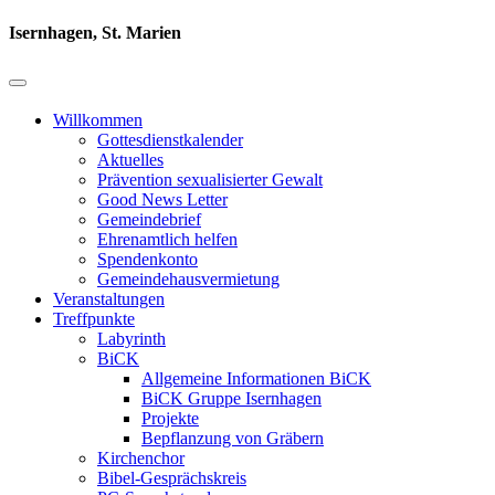
Isernhagen, St. Marien
Willkommen
Gottesdienstkalender
Aktuelles
Prävention sexualisierter Gewalt
Good News Letter
Gemeindebrief
Ehrenamtlich helfen
Spendenkonto
Gemeindehausvermietung
Veranstaltungen
Treffpunkte
Labyrinth
BiCK
Allgemeine Informationen BiCK
BiCK Gruppe Isernhagen
Projekte
Bepflanzung von Gräbern
Kirchenchor
Bibel-Gesprächskreis