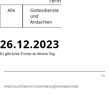
Termine filtern
Alle
Gottesdienste
Kinder /
und
Jugendliche
Andachten
26.12.2023
Es gibt keine Events an diesem Tag.
Impressum
Datenschutzerklärung
Sitemap
Kontakt
Navigation
überspringen