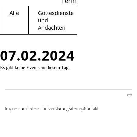
Termine filtern
Alle
Gottesdienste
Kinder /
und
Jugendliche
Andachten
07.02.2024
Es gibt keine Events an diesem Tag.
Impressum
Datenschutzerklärung
Sitemap
Kontakt
Navigation
überspringen