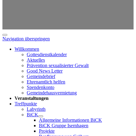
Navigation überspringen
Willkommen
Gottesdienstkalender
Aktuelles
Prävention sexualisierter Gewalt
Good News Letter
Gemeindebrief
Ehrenamtlich helfen
Spendenkonto
Gemeindehausvermietung
Veranstaltungen
Treffpunkte
Labyrinth
BiCK
Allgemeine Informationen BiCK
BiCK Gruppe Isernhagen
Projekte