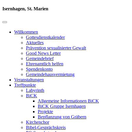
Isernhagen, St. Marien
Willkommen
Gottesdienstkalender
Aktuelles
Prävention sexualisierter Gewalt
Good News Letter
Gemeindebrief
Ehrenamtlich helfen
Spendenkonto
Gemeindehausvermietung
Veranstaltungen
Treffpunkte
Labyrinth
BiCK
Allgemeine Informationen BiCK
BiCK Gruppe Isernhagen
Projekte
Bepflanzung von Gräbern
Kirchenchor
Bibel-Gesprächskreis