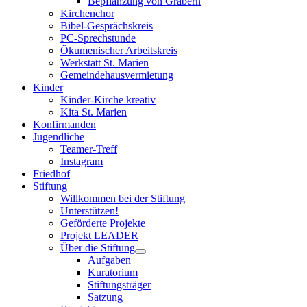
Bepflanzung von Gräbern
Kirchenchor
Bibel-Gesprächskreis
PC-Sprechstunde
Ökumenischer Arbeitskreis
Werkstatt St. Marien
Gemeindehausvermietung
Kinder
Kinder-Kirche kreativ
Kita St. Marien
Konfirmanden
Jugendliche
Teamer-Treff
Instagram
Friedhof
Stiftung
Willkommen bei der Stiftung
Unterstützen!
Geförderte Projekte
Projekt LEADER
Über die Stiftung
Aufgaben
Kuratorium
Stiftungsträger
Satzung