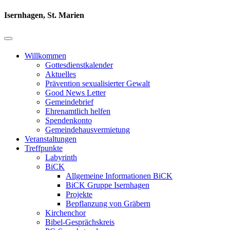
Isernhagen, St. Marien
Willkommen
Gottesdienstkalender
Aktuelles
Prävention sexualisierter Gewalt
Good News Letter
Gemeindebrief
Ehrenamtlich helfen
Spendenkonto
Gemeindehausvermietung
Veranstaltungen
Treffpunkte
Labyrinth
BiCK
Allgemeine Informationen BiCK
BiCK Gruppe Isernhagen
Projekte
Bepflanzung von Gräbern
Kirchenchor
Bibel-Gesprächskreis