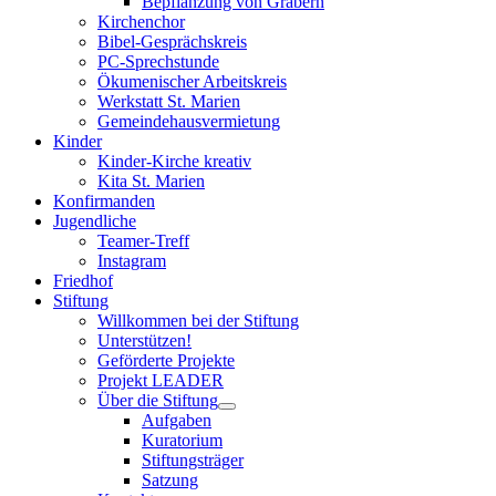
Bepflanzung von Gräbern
Kirchenchor
Bibel-Gesprächskreis
PC-Sprechstunde
Ökumenischer Arbeitskreis
Werkstatt St. Marien
Gemeindehausvermietung
Kinder
Kinder-Kirche kreativ
Kita St. Marien
Konfirmanden
Jugendliche
Teamer-Treff
Instagram
Friedhof
Stiftung
Willkommen bei der Stiftung
Unterstützen!
Geförderte Projekte
Projekt LEADER
Über die Stiftung
Aufgaben
Kuratorium
Stiftungsträger
Satzung