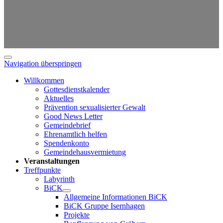
Navigation überspringen
Willkommen
Gottesdienstkalender
Aktuelles
Prävention sexualisierter Gewalt
Good News Letter
Gemeindebrief
Ehrenamtlich helfen
Spendenkonto
Gemeindehausvermietung
Veranstaltungen
Treffpunkte
Labyrinth
BiCK
Allgemeine Informationen BiCK
BiCK Gruppe Isernhagen
Projekte