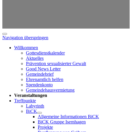
Navigation überspringen
Willkommen
Gottesdienstkalender
Aktuelles
Prävention sexualisierter Gewalt
Good News Letter
Gemeindebrief
Ehrenamtlich helfen
Spendenkonto
Gemeindehausvermietung
Veranstaltungen
Treffpunkte
Labyrinth
BiCK
Allgemeine Informationen BiCK
BiCK Gruppe Isernhagen
Projekte