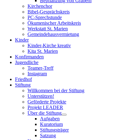
Bepflanzung von Gräbern
Kirchenchor
Bibel-Gesprächskreis
PC-Sprechstunde
Ökumenischer Arbeitskreis
Werkstatt St. Marien
Gemeindehausvermietung
Kinder
Kinder-Kirche kreativ
Kita St. Marien
Konfirmanden
Jugendliche
Teamer-Treff
Instagram
Friedhof
Stiftung
Willkommen bei der Stiftung
Unterstützen!
Geförderte Projekte
Projekt LEADER
Über die Stiftung
Aufgaben
Kuratorium
Stiftungsträger
Satzung