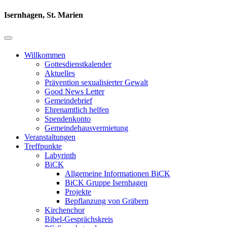
Isernhagen, St. Marien
Willkommen
Gottesdienstkalender
Aktuelles
Prävention sexualisierter Gewalt
Good News Letter
Gemeindebrief
Ehrenamtlich helfen
Spendenkonto
Gemeindehausvermietung
Veranstaltungen
Treffpunkte
Labyrinth
BiCK
Allgemeine Informationen BiCK
BiCK Gruppe Isernhagen
Projekte
Bepflanzung von Gräbern
Kirchenchor
Bibel-Gesprächskreis