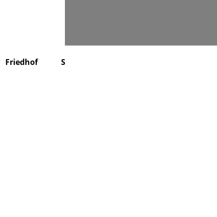
Suchen
Friedhof
Stiftung
Über uns
Kontakt