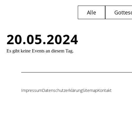
Alle
Gottes
20.05.2024
Es gibt keine Events an diesem Tag.
Impressum
Datenschutzerklärung
Sitemap
Kontakt
Navigation
überspringen