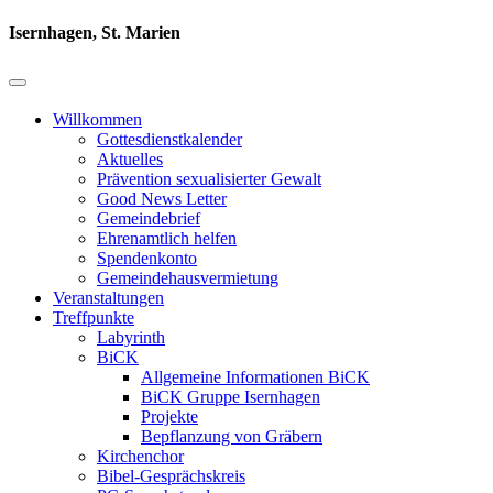
Isernhagen, St. Marien
Willkommen
Gottesdienstkalender
Aktuelles
Prävention sexualisierter Gewalt
Good News Letter
Gemeindebrief
Ehrenamtlich helfen
Spendenkonto
Gemeindehausvermietung
Veranstaltungen
Treffpunkte
Labyrinth
BiCK
Allgemeine Informationen BiCK
BiCK Gruppe Isernhagen
Projekte
Bepflanzung von Gräbern
Kirchenchor
Bibel-Gesprächskreis