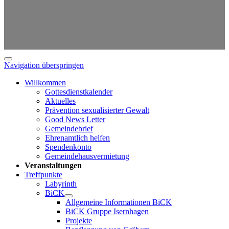
Navigation überspringen
Willkommen
Gottesdienstkalender
Aktuelles
Prävention sexualisierter Gewalt
Good News Letter
Gemeindebrief
Ehrenamtlich helfen
Spendenkonto
Gemeindehausvermietung
Veranstaltungen
Treffpunkte
Labyrinth
BiCK
Allgemeine Informationen BiCK
BiCK Gruppe Isernhagen
Projekte