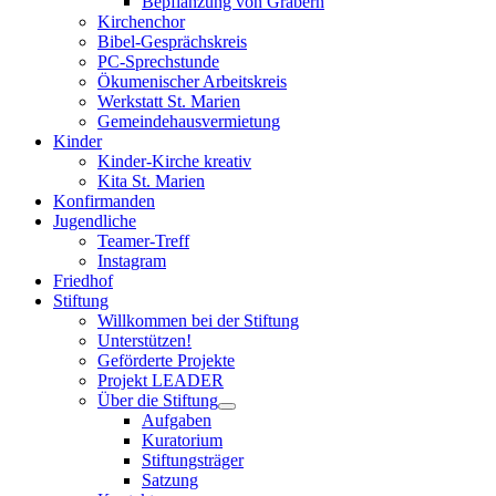
Bepflanzung von Gräbern
Kirchenchor
Bibel-Gesprächskreis
PC-Sprechstunde
Ökumenischer Arbeitskreis
Werkstatt St. Marien
Gemeindehausvermietung
Kinder
Kinder-Kirche kreativ
Kita St. Marien
Konfirmanden
Jugendliche
Teamer-Treff
Instagram
Friedhof
Stiftung
Willkommen bei der Stiftung
Unterstützen!
Geförderte Projekte
Projekt LEADER
Über die Stiftung
Aufgaben
Kuratorium
Stiftungsträger
Satzung