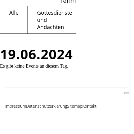
Termine filtern
Alle
Gottesdienste
Kinder /
und
Jugendliche
Andachten
19.06.2024
Es gibt keine Events an diesem Tag.
Impressum
Datenschutzerklärung
Sitemap
Kontakt
Navigation
überspringen